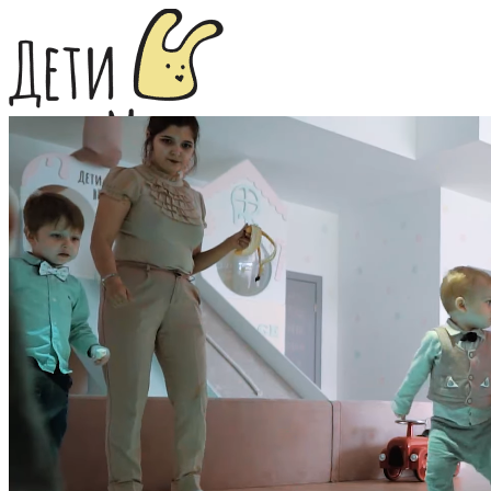
+7 (927) 080-96-26
Забронировать
Дни рождения
Мастер-классы
Фотостудия
Акции
Фото
Отзывы
Цены
Контакты
Забронировать
Забронировать