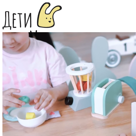
+7 (927) 080-96-26
Забронировать
Дни рождения
Мастер-классы
Фотостудия
Акции
Фото
Отзывы
Цены
Контакты
Забронировать
Забронировать