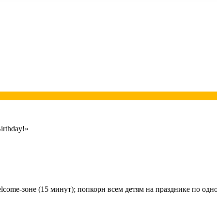
rthday!»
elcome-зоне (15 минут); попкорн всем детям на празднике по од