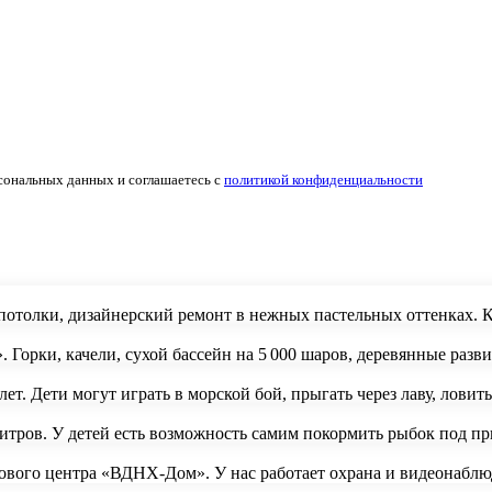
сональных данных и соглашаетесь с
политикой конфиденциальности
потолки, дизайнерский ремонт в нежных пастельных оттенках. 
. Горки, качели, сухой бассейн на 5 000 шаров, деревянные ра
ет. Дети могут играть в морской бой, прыгать через лаву, ловит
литров. У детей есть возможность самим покормить рыбок под 
гового центра «ВДНХ-Дом». У нас работает охрана и видеонабл