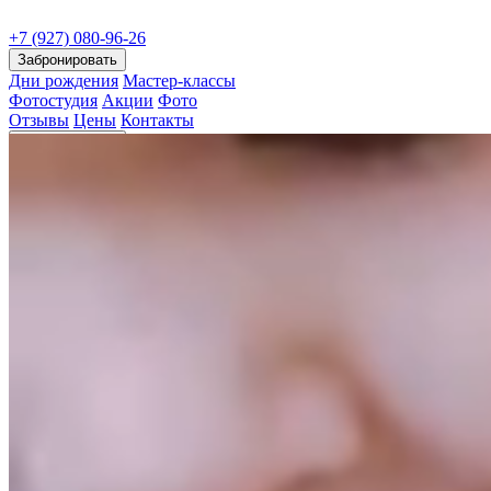
+7 (927) 080-96-26
Забронировать
Дни рождения
Мастер-классы
Фотостудия
Акции
Фото
Отзывы
Цены
Контакты
Забронировать
Забронировать
Заполните форму и наш менеджер свяжется с Вами для уточнени
Ваше имя
Телефон
*
Это поле обязательно для заполнения
Желаемые дата и время визита
Комментарий