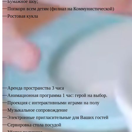
Бумажное шоу;
Попкорн всем детям (филиал на Коммунистической)
Ростовая кукла
27 500 р.
Пакет «Стандарт»
Аренда пространства 3 часа
Анимационная программа 1 час: герой на выбор.
Проекция с интерактивными играми на полу
Музыкальное сопровождение
Электронные пригласительные для Ваших гостей
Сервировка стола посудой