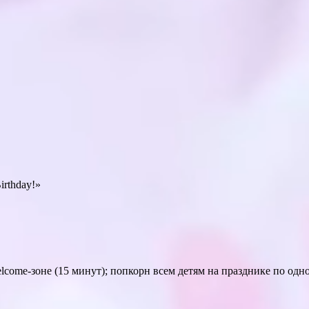
rthday!»
elcome-зоне (15 минут); попкорн всем детям на празднике по од